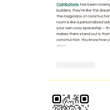
Coimbatore,
 has been rocking
builders; they're like the dr
the magicians of construction
room is like a personalized ad
your own cozy spaceship – tha
makes them stand out is that t
construction. You know how y
does…
ถูกใจ
ตอบกลับ