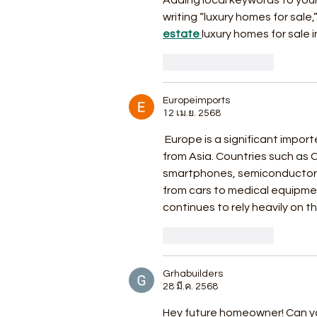
Adding local keywords to your 
writing “luxury homes for sale,”
estate 
luxury homes for sale 
ถูกใจ
ตอบกลับ
Europeimports
12 เม.ย. 2568
 Europe is a significant import
from Asia. Countries such as 
smartphones, semiconductors
from cars to medical equipme
continues to rely heavily on t
ถูกใจ
ตอบกลับ
Grhabuilders
28 มี.ค. 2568
Hey future homeowner! Can you