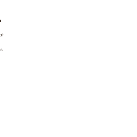
 
 
at 
s 