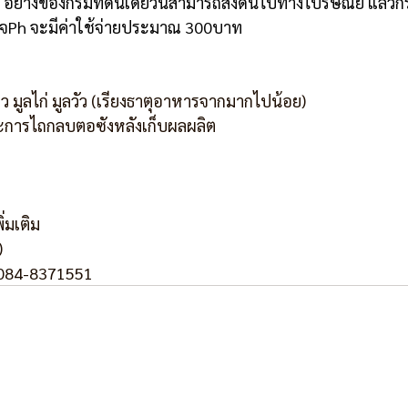
อย่างของกรมที่ดินเดี๋ยวนี้สามารถส่งดินไปทางไปรษณีย์ แล้วก
รวจPh จะมีค่าใช้จ่ายประมาณ 300บาท
งคาว มูลไก่ มูลวัว (เรียงธาตุอาหารจากมากไปน้อย)
ละการไถกลบตอซังหลังเก็บผลผลิต
ิ่มเติม
)
 084-8371551