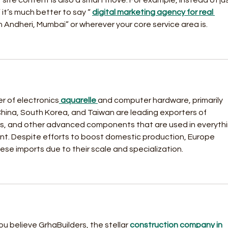
site content is also a smart move. For example, instead of jus
 it’s much better to say “ 
digital marketing agency for real 
in Andheri, Mumbai” or wherever your core service area is.
er of electronics
 aquarelle 
and computer hardware, primarily 
China, South Korea, and Taiwan are leading exporters of 
, and other advanced components that are used in everythi
nt. Despite efforts to boost domestic production, Europe 
hese imports due to their scale and specialization.
 believe GrhaBuilders, the stellar
 construction company in 