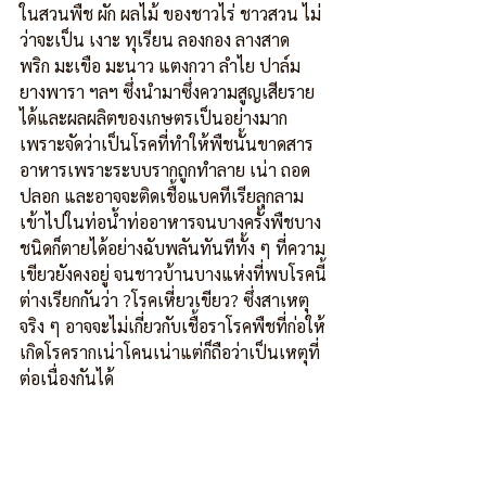
ในสวนพืช ผัก ผลไม้ ของชาวไร่ ชาวสวน ไม่
ว่าจะเป็น เงาะ ทุเรียน ลองกอง ลางสาด 
พริก มะเขือ มะนาว แตงกวา ลำไย ปาล์ม 
ยางพารา ฯลฯ ซึ่งนำมาซึ่งความสูญเสียราย
ได้และผลผลิตของเกษตรเป็นอย่างมาก 
เพราะจัดว่าเป็นโรคที่ทำให้พืชนั้นขาดสาร
อาหารเพราะระบบรากถูกทำลาย เน่า ถอด
ปลอก และอาจจะติดเชื้อแบคทีเรียลุกลาม
เข้าไปในท่อน้ำท่ออาหารจนบางครั้งพืชบาง
ชนิดก็ตายได้อย่างฉับพลันทันทีทั้ง ๆ ที่ความ
เขียวยังคงอยู่ จนชาวบ้านบางแห่งที่พบโรคนี้
ต่างเรียกกันว่า ?โรคเหี่ยวเขียว? ซึ่งสาเหตุ
จริง ๆ อาจจะไม่เกี่ยวกับเชื้อราโรคพืชที่ก่อให้
เกิดโรครากเน่าโคนเน่าแต่ก็ถือว่าเป็นเหตุที่
ต่อเนื่องกันได้