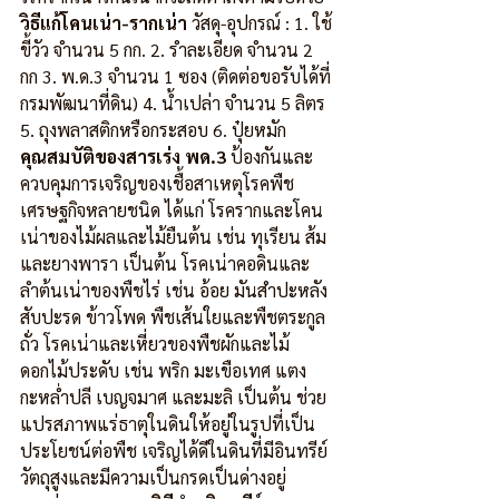
วิธีแก้โคนเน่า-รากเน่า
 วัสดุ-อุปกรณ์ : 1. ใช้
ขี้วัว จำนวน 5 กก. 2. รำละเอียด จำนวน 2 
กก 3. พ.ด.3 จำนวน 1 ซอง (ติดต่อขอรับได้ที่
กรมพัฒนาที่ดิน) 4. น้ำเปล่า จำนวน 5 ลิตร 
5. ถุงพลาสติกหรือกระสอบ 6. ปุ๋ยหมัก 
คุณสมบัติของสารเร่ง พด.3
 ป้องกันและ
ควบคุมการเจริญของเชื้อสาเหตุโรคพืช
เศรษฐกิจหลายชนิด ได้แก่ โรครากและโคน
เน่าของไม้ผลและไม้ยืนต้น เช่น ทุเรียน ส้ม 
และยางพารา เป็นต้น โรคเน่าคอดินและ
ลำต้นเน่าของพืชไร่ เช่น อ้อย มันสำปะหลัง 
สับปะรด ข้าวโพด พืชเส้นใยและพืชตระกูล
ถั่ว โรคเน่าและเหี่ยวของพืชผักและไม้
ดอกไม้ประดับ เช่น พริก มะเขือเทศ แตง 
กะหล่ำปลี เบญจมาศ และมะลิ เป็นต้น ช่วย
แปรสภาพแร่ธาตุในดินให้อยู่ในรูปที่เป็น
ประโยชน์ต่อพืช เจริญได้ดีในดินที่มีอินทรีย์
วัตถุสูงและมีความเป็นกรดเป็นด่างอยู่