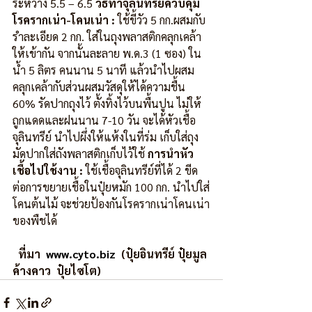
ระหว่าง 5.5 – 6.5 
วิธีทำจุลินทรีย์ควบคุม
โรครากเน่า-โคนเน่า :
 ใช้ขี้วัว 5 กก.ผสมกับ
รำละเอียด 2 กก. ใส่ในถุงพลาสติกคลุกเคล้า
ให้เข้ากัน จากนั้นละลาย พ.ด.3 (1 ซอง) ใน
น้ำ 5 ลิตร คนนาน 5 นาที แล้วนำไปผสม
คลุกเคล้ากับส่วนผสมวัสดุให้ได้ความชื้น 
60% รัดปากถุงไว้ ตั้งทิ้งไว้บนพื้นปูน ไม่ให้
ถูกแดดและฝนนาน 7-10 วัน จะได้หัวเชื้อ
จุลินทรีย์ นำไปผึ่งให้แห้งในที่ร่ม เก็บใส่ถุง
มัดปากใส่ถังพลาสติกเก็บไว้ใช้ 
การนำหัว
เชื้อไปใช้งาน :
 ใช้เชื้อจุลินทรีย์ที่ได้ 2 ขีด 
ต่อการขยายเชื้อในปุ๋ยหมัก 100 กก. นำไปใส่
โคนต้นไม้ จะช่วยป้องกันโรครากเน่าโคนเน่า
ของพืชได้ 
ที่มา  
www.cyto.biz
  (ปุ๋ยอินทรีย์ ปุ๋ยมูล
ค้างคาว  ปุ๋ยไซโต)