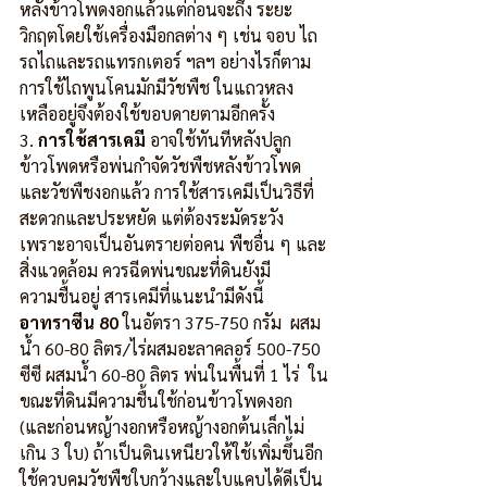
หลังข้าวโพดงอกแล้วแต่ก่อนจะถึง ระยะ
วิกฤตโดยใช้เครื่องมือกลต่าง ๆ เช่น จอบ ไถ 
รถไถและรถแทรกเตอร์ ฯลฯ อย่างไรก็ตาม 
การใช้ไถพูนโคนมักมีวัชพืช ในแถวหลง
เหลืออยู่จึงต้องใช้ขอบดายตามอีกครั้ง
3. 
การใช้สารเคมี
 อาจใช้ทันทีหลังปลูก
ข้าวโพดหรือพ่นกำจัดวัชพืชหลังข้าวโพด
และวัชพืชงอกแล้ว การใช้สารเคมีเป็นวิธีที่
สะดวกและประหยัด แต่ต้องระมัดระวัง
เพราะอาจเป็นอันตรายต่อคน พืชอื่น ๆ และ
สิ่งแวดล้อม ควรฉีดพ่นขณะที่ดินยังมี
ความชื้นอยู่ สารเคมีที่แนะนำมีดังนี้
อาทราซีน 80
 ในอัตรา 375-750 กรัม  ผสม
น้ำ 60-80 ลิตร/ไร่ผสมอะลาคลอร์ 500-750 
ซีซี ผสมน้ำ 60-80 ลิตร พ่นในพื้นที่ 1 ไร่  ใน
ขณะที่ดินมีความชื้นใช้ก่อนข้าวโพดงอก 
(และก่อนหญ้างอกหรือหญ้างอกต้นเล็กไม่
เกิน 3 ใบ) ถ้าเป็นดินเหนียวให้ใช้เพิ่มขึ้นอีก 
ใช้ควบคุมวัชพืชใบกว้างและใบแคบได้ดีเป็น