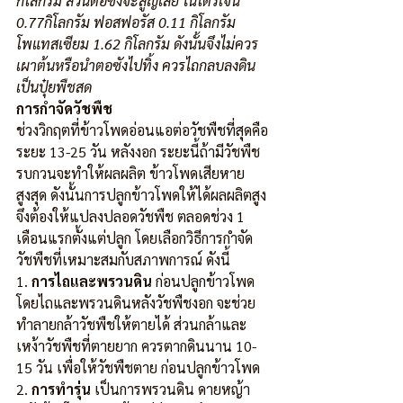
กิโลกรัม ส่วนตอซังจะสูญเสีย ไนโตรเจน 
0.77กิโลกรัม ฟอสฟอรัส 0.11 กิโลกรัม 
โพแทสเซียม 1.62 กิโลกรัม ดังนั้นจึงไม่ควร
เผาต้นหรือนำตอซังไปทิ้ง ควรไถกลบลงดิน
เป็นปุ๋ยพืชสด
การกำจัดวัชพืช
ช่วงวิกฤตที่ข้าวโพดอ่อนแอต่อวัชพืชที่สุดคือ
ระยะ 13-25 วัน หลังงอก ระยะนี้ถ้ามีวัชพืช
รบกวนจะทำให้ผลผลิต ข้าวโพดเสียหาย
สูงสุด ดังนั้นการปลูกข้าวโพดให้ได้ผลผลิตสูง 
จึงต้องให้แปลงปลอดวัชพืช ตลอดช่วง 1 
เดือนแรกตั้งแต่ปลูก โดยเลือกวิธีการกำจัด
วัชพืชที่เหมาะสมกับสภาพการณ์ ดังนี้
1. 
การไถและพรวนดิน
 ก่อนปลูกข้าวโพด 
โดยไถและพรวนดินหลังวัชพืชงอก จะช่วย
ทำลายกล้าวัชพืชให้ตายได้ ส่วนกล้าและ
เหง้าวัชพืชที่ตายยาก ควรตากดินนาน 10-
15 วัน เพื่อให้วัชพืชตาย ก่อนปลูกข้าวโพด
2. 
การทำรุ่น
 เป็นการพรวนดิน ดายหญ้า 