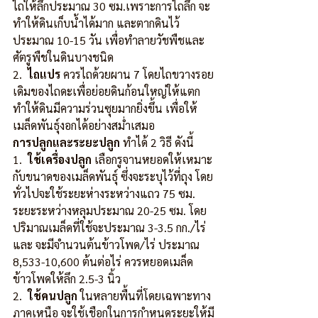
ไถให้ลึกประมาณ 30 ซม.เพราะการไถลึก จะ
ทำให้ดินเก็บน้ำได้มาก และตากดินไว้
ประมาณ 10-15 วัน เพื่อทำลายวัชพืชและ
ศัตรูพืชในดินบางชนิด
2.  
ไถแปร
 ควรไถด้วยผาน 7 โดยไถขวางรอย
เดิมของไถดะเพื่อย่อยดินก้อนใหญ่ให้แตก 
ทำให้ดินมีความร่วนซุยมากยิ่งขึ้น เพื่อให้
เมล็ดพันธุ์งอกได้อย่างสม่ำเสมอ
การปลูกและระยะปลูก
 ทำได้ 2 วิธี ดังนี้
1.  
ใช้เครื่องปลูก
 เลือกรูจานหยอดให้เหมาะ
กับขนาดของเมล็ดพันธุ์ ซึ่งจะระบุไว้ที่ถุง โดย
ทั่วไปจะใช้ระยะห่างระหว่างแถว 75 ซม. 
ระยะระหว่างหลุมประมาณ 20-25 ซม. โดย
ปริมาณเมล็ดที่ใช้จะประมาณ 3-3.5 กก./ไร่ 
และ จะมีจำนวนต้นข้าวโพด/ไร่ ประมาณ 
8,533-10,600 ต้นต่อไร่ ควรหยอดเมล็ด
ข้าวโพดให้ลึก 2.5-3 นิ้ว
2.  
ใช้คนปลูก
 ในหลายพื้นที่โดยเฉพาะทาง
ภาคเหนือ จะใช้เชือกในการกำหนดระยะให้มี