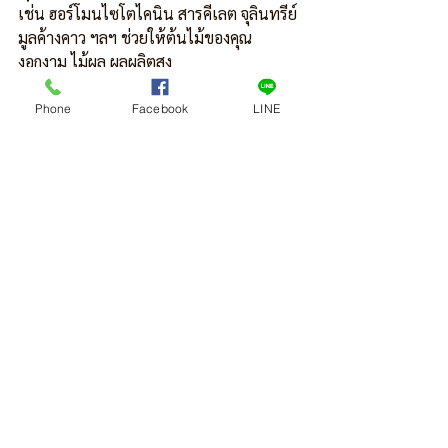
เช่น ฮอร์โมนไซโตไคนิน สารคีเลต จุลินทรีย์ 
มูลค้างคาว ฯลฯ ช่วยให้ต้นไม้ของคุณ
งอกงาม ไม้ผล ผลผลิตสูง 
สามารถสอบถามข้อมูลเพิ่มได้ที่ 089-
9803982 , 093-4696289 
Phone
Facebook
LINE
ที่มา www.cyto.biz (ปุ๋ยอินทรีย์ ปุ๋ยมูล
ค้างคาว ปุ๋ยไซโต)
#ป
ุ๋ยอินทรีย์ 
#ป
ุ๋ยมูลค้างคาว 
#ป
ุ๋ยไซโต
ดูทั้งหมด
โพสต์ล่าสุด