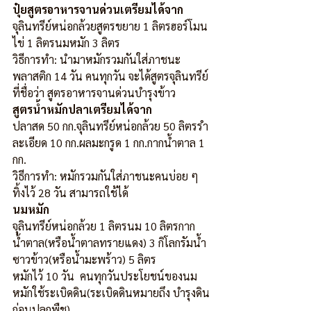
ปุ๋ยสูตรอาหารจานด่วนเตรียมได้จาก
จุลินทรีย์หน่อกล้วยสูตรขยาย 1 ลิตรฮอร์โมน
ไข่ 1 ลิตรนมหมัก 3 ลิตร
วิธีการทำ: นำมาหมักรวมกันใส่ภาชนะ
พลาสติก 14 วัน คนทุกวัน จะได้สูตรจุลินทรีย์
ที่ชื่อว่า สูตรอาหารจานด่วนบำรุงข้าว
สูตรน้ำหมักปลาเตรียมได้จาก
ปลาสด 50 กก.จุลินทรีย์หน่อกล้วย 50 ลิตรรำ
ละเอียด 10 กก.ผลมะกรูด 1 กก.กากน้ำตาล 1 
กก.
วิธีการทำ: หมักรวมกันใส่ภาชนะคนบ่อย ๆ 
ทิ้งไว้ 28 วัน สามารถใช้ได้
นมหมัก
จุลินทรีย์หน่อกล้วย 1 ลิตรนม 10 ลิตรกาก
น้ำตาล(หรือน้ำตาลทรายแดง) 3 กิโลกรัมน้ำ
ซาวข้าว(หรือน้ำมะพร้าว) 5 ลิตร
หมักไว้ 10 วัน  คนทุกวันประโยชน์ของนม
หมักใช้ระเบิดดิน(ระเบิดดินหมายถึง บำรุงดิน
ก่อนปลูกพืช)