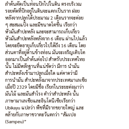
ลำต้นตัดเป็นท่อนปักไปในดิน ตรงบริเวณ
รอยตัดที่ปักอยู่ในดินจะแตกเป็นราก ฝอย 
หลังจากปลูกได้ประมาณ 2 เดือนรากจะค่อย 
ๆ สะสมแป้ง และมีขนาดโตขึ้น เรียกว่า
หัวมันสำปะหลัง และจะสามารถเก็บเกี่ยว
หัวมันสำปะหลังหลังจาก 6 เดือน ผ่านไปแล้ว
โดยจะยืดอายุเก็บเกี่ยวไปได้ถึง 16 เดือน โดย
ส่วนตาที่อยู่ด้านข้างท่อน มันจะเจริญเติบโต
ออกมาเป็นลำต้นต่อไป สำหรับประเทศไทย
นั้น ไม่มีหลักฐานที่แน่ชัดว่า มีการ นำมัน
สำปะหลังเข้ามาปลูกเมื่อใด แต่คาดว่ามี
การนำมัน สำปะหลังมาจากประเทศมาเลเซีย
เมื่อปี 2329 โดยมีชื่อ เรียกในระยะต่อมาว่า 
มันไม้ และมันสำโรง คำว่าสำปะหลัง นั้น
ภาษามาเลเซียและอินโดนีเซียเรียกว่า 
Ubikayu แปลว่า พืชที่มีรากขยายใหญ่ และ
คล้ายกับภาษาชวาตะวันตกว่า “สัมเปอ 
(Sampeu)”