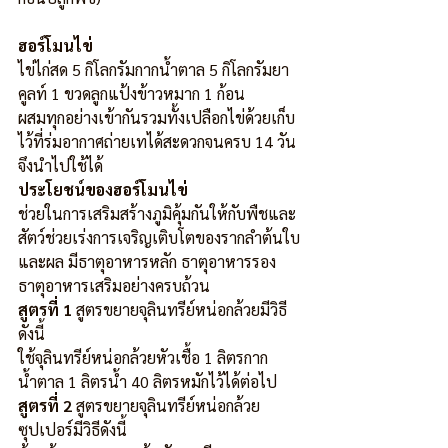
ฮอร์โมนไข่
ไข่ไก่สด 5 กิโลกรัมกากน้ำตาล 5 กิโลกรัมยา
คูลท์ 1 ขวดลูกแป้งข้าวหมาก 1 ก้อน
ผสมทุกอย่างเข้ากันรวมทั้งเปลือกไข่ด้วยเก็บ
ไว้ที่ร่มอากาศถ่ายเทได้สะดวกจนครบ 14 วัน 
จึงนำไปใช้ได้
ประโยชน์ของฮอร์โมนไข่
ช่วยในการเสริมสร้างภูมิคุ้มกันให้กับพืชและ
สัตว์ช่วยเร่งการเจริญเติบโตของรากลำต้นใบ
และผล มีธาตุอาหารหลัก ธาตุอาหารรอง
ธาตุอาหารเสริมอย่างครบถ้วน
สูตรที่ 1
 สูตรขยายจุลินทรีย์หน่อกล้วยมีวิธี
ดังนี้
ใช้จุลินทรีย์หน่อกล้วยหัวเชื้อ 1 ลิตรกาก
น้ำตาล 1 ลิตรน้ำ 40 ลิตรหมักไว้ได้ต่อไป
สูตรที่ 2
 สูตรขยายจุลินทรีย์หน่อกล้วย
ซุปเปอร์มีวิธีดังนี้