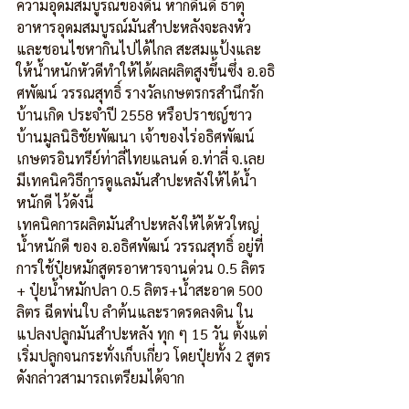
ความอุดมสมบูรณ์ของดิน หากดินดี ธาตุ
อาหารอุดมสมบูรณ์มันสำปะหลังจะลงหัว
และชอนไชหากินไปได้ไกล สะสมแป้งและ
ให้น้ำหนักหัวดีทำให้ได้ผลผลิตสูงขึ้นซึ่ง อ.อธิ
ศพัฒน์ วรรณสุทธิ์ รางวัลเกษตรกรสำนึกรัก
บ้านเกิด ประจำปี 2558 หรือปราชญ์ชาว
บ้านมูลนิธิชัยพัฒนา เจ้าของไร่อธิศพัฒน์ 
เกษตรอินทรีย์ท่าลี่ไทยแลนด์ อ.ท่าลี่ จ.เลย 
มีเทคนิควิธีการดูแลมันสำปะหลังให้ได้น้ำ
หนักดี ไว้ดังนี้
เทคนิคการผลิตมันสำปะหลังให้ได้หัวใหญ่ 
น้ำหนักดี ของ อ.อธิศพัฒน์ วรรณสุทธิ์ อยู่ที่
การใช้ปุ๋ยหมักสูตรอาหารจานด่วน 0.5 ลิตร 
+ ปุ๋ยน้ำหมักปลา 0.5 ลิตร+น้ำสะอาด 500 
ลิตร ฉีดพ่นใบ ลำต้นและราดรดลงดิน ใน
แปลงปลูกมันสำปะหลัง ทุก ๆ 15 วัน ตั้งแต่
เริ่มปลูกจนกระทั่งเก็บเกี่ยว โดยปุ๋ยทั้ง 2 สูตร
ดังกล่าวสามารถเตรียมได้จาก