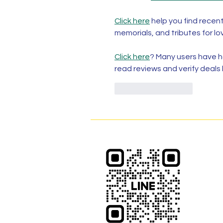
Click here
 help you find recen
memorials, and tributes for lo
Click here
? Many users have ha
read reviews and verify deals
ถูกใจ
ตอบกลับ