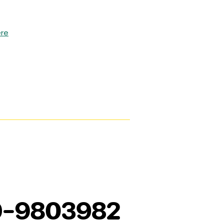
ere
9-9803982