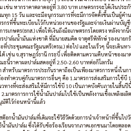
ัม เช่น หากราคาตลาดอยู่ที่ 3.80 บาท เกษตรกรจะได้เงินประกั
ุก 15 วัน และจะมีอนุกรรมการที่จะมีการจัดตั้งขึ้นเป็นผู้ค
เกษตรกรที่ขึ้นทะเบียนไว้กับหน่วยงานของรัฐและจ่ายเงินผ่านบัญ
เกษตร(ธกส.) เพื่อให้เงินถึงมือเกษตรกรโดยตรง หลังจากนี้
าล์มน้ำมันแห่งชาติ ที่มีนายสมคิด จาตุศรีพิทักษ์ รองนายกรั
ที่ประชุมคณะรัฐมนตรี(ครม.) ต่อไป และในเร็วๆ นี้จะเดิน
 เช่น จ.สุราษฎร์ธานี กระบี่ เพื่อติดตามความคืบหน้าของม
ะนี้ราคาผลปาล์มสดอยู่ที่ 2.50-2.60 บาทต่อกิโลกรัม
ว่า สำหรับมาตรการประกันราคาถือเป็นเพียงมาตรการหนึ่งในก
้องทำควบคู่กับมาตรการอื่นๆ คือ 1.มาตรการส่งเสริมการใช้บี 
ทางที่จะส่งเสริมให้มีการใช้บี 10 เป็นภาคบังคับภายในสิ้นปีนี
2.มาตรการการใช้น้ำมันปาล์มไปใช้เป็นพลังงานเชื้อเพลิงผลิตไ
มัติไว้ก่อนหน้านี้แล้ว
๊อกน้ำมันปาล์มที่เดิมจะใช้วิธีวัดด้วยการนำเจ้าหน้าที่ขึ้นไปว
น้ำมันปาล์ม ซึ่งได้รับข้อร้องเรียนจากภาคเอกชนมาโดยตลอด 