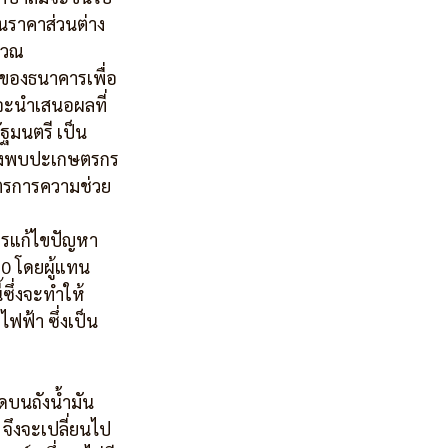
นราคาส่วนต่าง 
ำนวณ
ชีของธนาคารเพื่อ
จะนำเสนอผลที่
ฐมนตรี เป็น
ทางพบปะเกษตรกร
าตรการความช่วย
ารแก้ไขปัญหา
10 โดยผู้แทน
้ซึ่งจะทำให้
ฟฟ้า ซึ่งเป็น
ัดบนถังน้ำมัน 
จึงจะเปลี่ยนไป