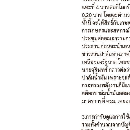
แตะที่ 4 บาทต่อกิโลกร
0.20 บาท โดยจะคำนวณท
ทั้งนี้ จะให้สิทธิ์กับ
การเกษตรและสหกรณ์การ
ประชุมต่อคณะกรรมการป
ประธาน ก่อนจะนำเสนอ
ชาวสวนปาล์มทางภาคใต้
เหลือของรัฐบาล โดยขณ
นายจุรินทร์
 กล่าวต่อ
ปาล์มน้ำมัน เพราะจะต
กระทรวงพลังงานก็มีแนว
สต๊อกปาล์มน้ำมันลดลง 
มาตรการที่ ครม. เคยอนุ
3.การกำกับดูแลการใช้สต
รวมทั้งคำนวณจากบัญชี