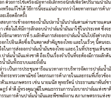
อก ด้วยการใช้เครื่องมือทางอิเล็กทรอนิกส์เพื่อวัดปริมาณน้ำมันป
หรือแก้ไขได้ วิธีการนี้จะแม่นยำมากกว่าโดยทางกรมการค้าภา
ละเอียดอีกครั้ง
สอบการเข้าออกของน้ำมันปลาน้ำมันปาล์มตามด่านชายแดนต
า เพื่อไม่ให้มีการลักลอบนำปาล์มน้ำมันมาใช้ในประเทศ ซึ่ง
ปอีกมาตรการที่ 5.ผลักดันการส่งออกปาล์มน้ำมันไปยังต่างปร
งออกไปอินเดียซึ่งเป็นตลาดสำคัญของไทย และในเร็วๆ นี้ตนจะ
รือในการส่งออกปาล์มน้ำมันของไทย และ6.ในที่ประชุมเห็นชอ
บ.ปาล์มน้ำมันแห่งชาติ ถือเป็นเรื่องจำเป็นที่จะต้องมีการผลัก
น้ำมันทั้งระบบและยั่งยืน
่าว เป็นการประชุมหารือแนวทางการบริหารจัดการปาล์มน้ำมัน
 คนทั้งกระทรวงพาณิชย์ โดยกรมการค้าภายในและกรมที่เกี่ยวข้อ
ละตัวแทนเกษตรกร เช่น นายมนัส พุทธรัตน์ ประธานสมาพันธ์ช
ร์ ดำดี ผู้ทรงคุณวุฒิในคณะกรรมการนโยบายปาล์มแห่งชาติ น
กรรมการด้านปาล์มน้ำมันและพืชพลังงาน สภาเกษตรกรแห่งชาต