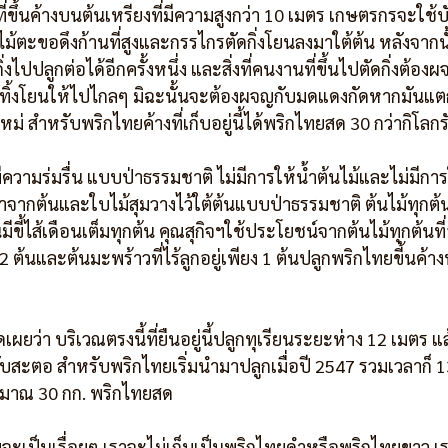
ที่ขึ้นค้างบนต้นเหรียงที่มีความสูงกว่า 10 เมตร เกษตรกรจะใช้
้ไม้ตะขอดึงก้านที่สูงและกรรไกรตัดกิ่งโยนลงมาใต้ต้น หลังจากน
่งไปปลูกต่อได้อีกครั้งหนึ่ง และสิ่งที่คนงานที่ขึ้นไปตัดกิ่งต้อง
ัดทิ้งโยนให้ไปไกลๆ มิฉะนั้นจะต้องผจญกับมดแดงกัดหากมันแต
หม่ สำหรับพริกไทยค้างที่เก็บอยู่นี้ได้พริกไทยสด 30 กว่ากิโลกร
ความร่มรื่น แบบป่าธรรมชาติ ไม่มีการให้น้ำต้นไม้และไม่มีการใ
งมาจากต้นและใบไม้สุมวางไว้ใต้ต้นแบบป่าธรรมชาติ ต้นไม้ทุกต้
ีขี้ไส้เดือนเต็มทุกต้น คุณสุกิจฯใช้ประโยชน์จากต้นไม้ทุกต้นที่
 2 ต้นและต้นมะพร้าวที่ไร้ลูกอยู่เพียง 1 ต้นปลูกพริกไทยขี้นค้าง
ิดเผยว่า บริเวณตรงนี้ที่ยืนอยู่นี้ปลูกทุเรียนระยะห่าง 12 เมตร
วกับสะตอ สำหรับพริกไทยเริ่มนำมาปลูกเมื่อปี 2547 รวมเวลาก็ 1
ระมาณ 30 กก. พริกไทยสด
ะเป็นเรื่อยๆ เราจะไม่เก็บเป็นพริกไทยดำหรือพริกไทยขาว 