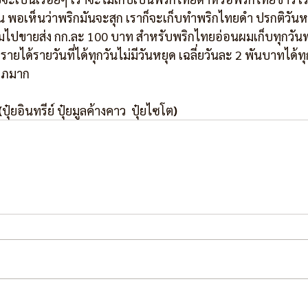
น พอเห็นว่าพริกมันจะสุก เราก็จะเก็บทำพริกไทยดำ ปรกติวันหน
มไปขายส่ง กก.ละ 100 บาท สำหรับพริกไทยอ่อนผมเก็บทุกวันพ
ือรายได้รายวันที่ได้ทุกวันไม่มีวันหยุด เฉลี่ยวันละ 2 พันบาทได้
ลภมาก
(
ปุ๋ยอินทรีย์ ปุ๋ยมูลค้างคาว  ปุ๋ยไซโต
)