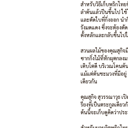
สำหรับวิธีเก็บพริกไทย
ลำต้นแล้วปีนขึ้นไป ใช
และตัดใบที่กิ่งออก นำกิ
รังมดแดง ซึ่งจะต้องต
ตั้งหลักและกลับขึ้นไปใ
สวนผลไม้ของคุณสุกิจมี
ซากกิ่งไม้ที่หักผุตกล
เติบโตดี บริเวณโคนต้นม
แม้แต่ต้นชะมวงที่มีอยู่
เดียวกัน
คุณสุกิจ สุวรรณาวุธ เป
รียงที่เป็นตระกูลเดีย
ต้นนี้จะเก็บดูคิดว่าป
สำหรับผลผลิตพริกไทยจ