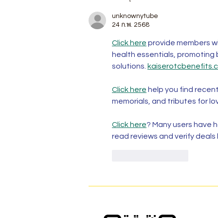
unknownytube
24 ก.พ. 2568
Click here
 provide members wi
health essentials, promoting
solutions. 
kaiserotcbenefits.
Click here
 help you find recen
memorials, and tributes for lo
Click here
? Many users have ha
read reviews and verify deals
ถูกใจ
ตอบกลับ