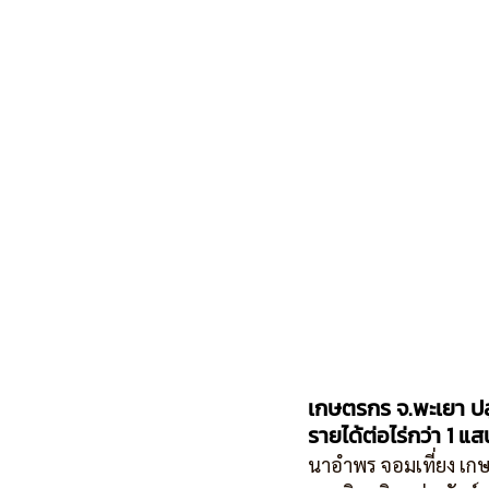
เกษตรกร จ.พะเยา ปลู
รายได้ต่อไร่กว่า 1 แ
นาอำพร จอมเที่ยง เกษต