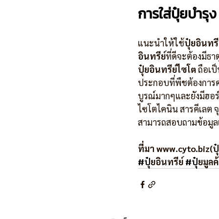
การใส่ปุ๋ยบำรุง
แนะนำให้ใช้
ปุ๋ยอินทรี
อินทรีย์
ที่ดีจะต้องมี
ปุ๋ยอินทรีย์ไซโต
 ถือเป
ประกอบที่พืชต้องการ
บูรณ์มากๆและยังมีฮอร์
ไซโตไคนิน สารคีเลต จุ
สามารถสอบถามข้อมูลเพ
ที่มา www.cyto.biz(ปุ๋
#ป
ุ๋ยอินทรีย์ 
#ป
ุ๋ยมูล