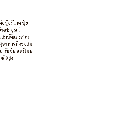
อผู้บริโภค 
ปุ๋ย
่างสมบูรณ์
ุณสมบัติและส่วน
าตุอาหารที่ครบสม
อาทิเช่น ฮอร์โมน
ผลิตสูง 