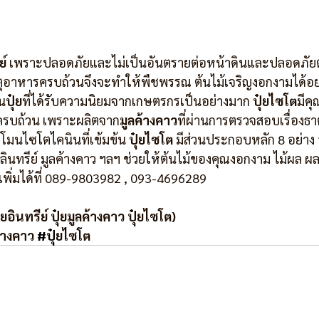
ย์
 เพราะปลอดภัยและไม่เป็นอันตรายต่อหน้าดินและปลอดภัยต่
ธาตุอาหารครบถ้วนจึงจะทำให้พืชพรรณ ต้นไม้เจริญงอกงามได้อย
็น
ปุ๋ย
ที่ได้รับความนิยมจากเกษตรกรเป็นอย่างมาก 
ปุ๋ยไซโต
มีค
ครบถ้วน เพราะผลิตจาก
มูลค้างคาว
ที่ผ่านการตรวจสอบเรื่องธ
โมนไซโตไคนินที่เข้มข้น 
ปุ๋ยไซโต
 มีส่วนประกอบหลัก 8 อย่าง 
ลินทรีย์ มูลค้างคาว ฯลฯ ช่วยให้ต้นไม้ของคุณงอกงาม ไม้ผล ผล
ิ่มได้ที่ 089-9803982 , 093-4696289 
ยอินทรีย์ ปุ๋ยมูลค้างคาว ปุ๋ยไซโต)
ค้างคาว 
#ป
ุ๋ยไซโต