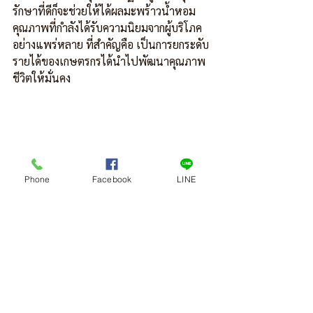
รักษาที่ดีก็จะช่วยให้ได้ผลมะพร้าวน้ำหอม
คุณภาพที่กำลังได้รับความนิยมจากผู้บริโภค
อย่างแพร่หลาย ที่สำคัญคือ เป็นการยกระดับ
รายได้ของเกษตรกรได้นำไปพัฒนาคุณภาพ
ชีวิตให้มั่นคง
Phone
Facebook
LINE
ด้วยคุณสมบัติของน้ำมะพร้าวน้ำหอมที่
สะอาดบริสุทธิ์ มีวิตามินและเกลือแร่ การดื่ม
น้ำมะพร้าวน้ำหอมทุกวันหรือบ่อยๆ จะช่วย
บำรุงสมองและทำให้สุขภาพแข็งแรง?
ผู้ที่
ปลูกมะพร้าวน้ำหอมควรยึดปฏิบัติตามหลัก