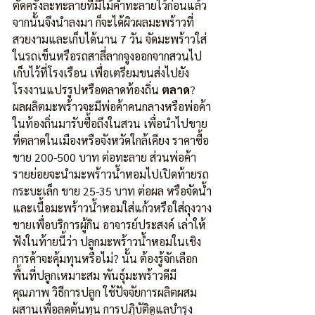
ตัดครั้งละทะลายที่มีไม้ค้ำทะลายไว้ก่อนแล้ว 
จากนั้นจึงนำลงมา ก็จะได้ผิวผลมะพร้าวที่
สวยงามและเก็บได้นาน 7 วัน จัดมะพร้าวใส่
ในรถเข็นหรือรถสาลี่ลากจูงออกจากสวนไป
เก็บไว้ที่โรงเรือน เพื่อเตรียมขนส่งไปยัง
โรงงานแปรรูปหรือตลาดท้องถิ่น 
ตลาด
?
ผลผลิตมะพร้าวจะมีพ่อค้าคนกลางหรือพ่อค้า
ในท้องถิ่นมารับซื้อถึงในสวน เพื่อนำไปขาย
ที่ตลาดในเมืองหรือจังหวัดใกล้เคียง ราคาซื้อ
ขาย 200-500 บาท ต่อทะลาย ส่วนพ่อค้า
รายย่อยจะนำมะพร้าวน้ำหอมไปเปิดท้ายรถ
กระบะเล็ก ขาย 25-35 บาท ต่อผล หรือจัดน้ำ
และเนื้อมะพร้าวน้ำหอมใส่แก้วหรือใส่ถุงวาง
ขายเพื่อบริการผู้กิน อาจารย์ประสงค์ เล่าให้
ฟังในท้ายนี้ว่า ปลูกมะพร้าวน้ำหอมในเชิง
การค้าจะคุ้มทุนหรือไม่? นั้น ต้องรู้จักเลือก
พื้นที่ปลูกเหมาะสม พันธุ์มะพร้าวดีมี
คุณภาพ วิธีการปลูก ใช้ปัจจัยการผลิตผสม
ผสานเพื่อลดต้นทุน การปฏิบัติดูแลบำรุง