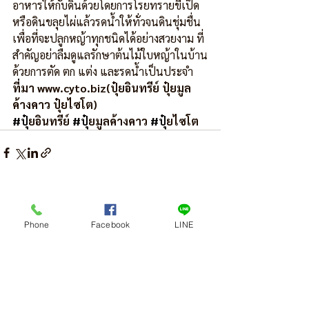
อาหารให้กับดินด้วยโดยการโรยทรายขี้เป็ด
หรือดินขลุยไผ่แล้วรดน้ำให้ทั่วจนดินชุ่มชื่น
เพื่อที่จะปลูกหญ้าทุกชนิดได้อย่างสวยงาม ที่
สำคัญอย่าลืมดูแลรักษาต้นไม้ใบหญ้าในบ้าน
ด้วยการตัด ตก แต่ง และรดน้ำเป็นประจำ
ที่มา www.cyto.biz(ปุ๋ยอินทรีย์ ปุ๋ยมูล
ค้างคาว ปุ๋ยไซโต)
#ป
ุ๋ยอินทรีย์ 
#ป
ุ๋ยมูลค้างคาว 
#ป
ุ๋ยไซโต
ดูทั้งหมด
โพสต์ล่าสุด
Phone
Facebook
LINE