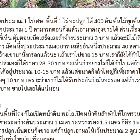
ระมาณ 1 ไร่เศษ  พื้นที่ 1 ไร่ จะปลูก ได้ 400 ต้น ต้นไม้ทุกต
กประมาณ 1 ปี สามารถตอนกิ่งแล้วเอามาลงถุงขายได้ ส่วนเรื่องผ
ที่เห็น ตุ้มตอนเบ็ดเสร็จเลยถ้าจ้างประมาณ 3 บาท แล้วจะมีไม้เส
าว มัดหนึ่งประประมาณ40บาท เฉลี่ยอันหนึ่งประมาณ 40 สตางค
้างเขามานั่งกรอกแล้วนะ แล้วเราไปขาย 15 บาทเราก็ยังได้กำไร 
ิ่งไปส่งเองก็ได้ราคา 28-30 บาท จะเห็นว่าอย่างไรก็ได้กำไร แต่ถ้
ได้อยู่ประมาณ 10-15 บาท แล้วแต่ขนาดกิ่งถ้าใหญ่ก็เพิ่มราคาไ
ๆ 10 บาท เพราะว่าเราก็ไม่ได้รับประกันว่ามันจะรอด แต่ถ้าเราใส
 บาท ขายไปเลยได้แน่นอน
ม
ป็นพื้นที่โล่ง ก็ไถเปิดหน้าดิน พอไถเปิดหน้าดินสักพักให้ไถพรวน
ห่างระหว่างต้นประมาณ 1 เมตร ระหว่างร่อง 1.5 เมตร ก็คือ 1
ารปลูกเน้นตอนกิ่งขาย แต่ถ้าปลูกเอาผลให้เว้นประมาณ 2 คูณ
เป็นพุ่มใหญ่ๆ เพื่อเอาผล