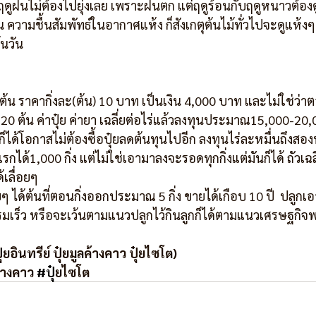
าฤดูฝนไม่ต้องไปยุ่งเลย เพราะฝนตก แต่ฤดูร้อนกับฤดูหนาวต้อง
 ความชื้นสัมพัทธ์ในอากาศแห้ง ก็สังเกตุต้นไม้ทั่วไปจะดูแห้งๆ 
นวัน 
400 ต้น ราคากิ่งละ(ต้น) 10 บาท เป็นเงิน 4,000 บาท และไม่ใช่ว่า
20 ต้น ค่าปุ๋ย ค่ายา เฉลี่ยต่อไร่แล้วลงทุนประมาณ15,000-20,0
วก็ได้โอกาสไม่ต้องซื้อปุ๋ยลดต้นทุนไปอีก ลงทุนไร่ละหมื่นถึงสองห
กได้1,000 กิ่ง แต่ไม่ใช่เอามาลงจะรอดทุกกิ่งแต่มันก็ได้ ถัวเฉ
้เลื่อยๆ
ยๆ ได้ต้นที่ตอนกิ่งออกประมาณ 5 กิ่ง ขายได้เกือบ 10 ปี  ปลูกเอา
รมเร็ว หรือจะเว้นตามแนวปลูกไว้กินลูกก็ได้ตามแนวเศรษฐกิจ
๋ยอินทรีย์ ปุ๋ยมูลค้างคาว ปุ๋ยไซโต)
ค้างคาว 
#ป
ุ๋ยไซโต