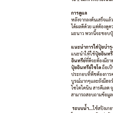
การดูแล
หลังจากลงต้นเสร็จแล้วก
ได้ผลดีด้วย แต่ต้องด
มะนาว พวกนี้จะชอบปุ๋ยข
แนะนำการใส่ปุ๋ยบำรุ
แนะนำให้ใช้
ปุ๋ยอินทรี
อินทรีย์
ที่ดีจะต้องมี
ปุ๋ยอินทรีย์ไซโต
 ถือเป
ประกอบที่พืชต้องการ
บูรณ์มากๆและยังมีฮอร์
ไซโตไคนิน สารคีเลต จุ
สามารถสอบถามข้อมูลเพ
ระบบน้ำ…
ใช้สปิงเกอ