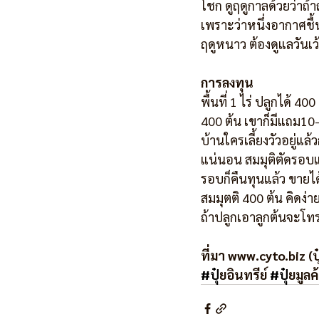
โชก ดูฤดูกาลด้วยว่าถ้
เพราะว่าหนึ่งอากาศชื้น
ฤดูหนาว ต้องดูแลวันเว้
การลงทุน
พื้นที่ 1 ไร่ ปลูกได้ 
400 ต้น เขาก็มีแถม10-
บ้านใครเลี้ยงวัวอยู่แล้
แน่นอน สมมุติตัดรอบแร
รอบก็คืนทุนแล้ว ขายได
สมมุตติ 400 ต้น คิดง่า
ถ้าปลูกเอาลูกต้นจะโท
ที่มา www.cyto.biz (ปุ
#ป
ุ๋ยอินทรีย์ 
#ป
ุ๋ยมูล