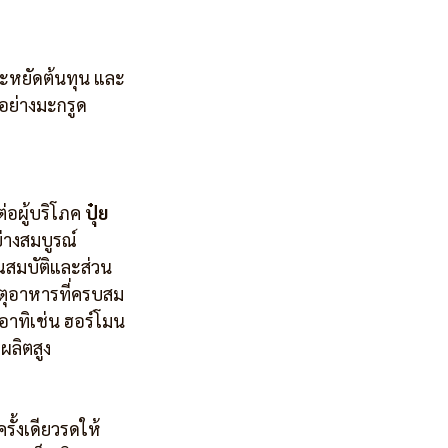
รประหยัดต้นทุน และ
อย่างมะกรูด 
อผู้บริโภค 
ปุ๋ย
่างสมบูรณ์
ุณสมบัติและส่วน
าตุอาหารที่ครบสม
อาทิเช่น ฮอร์โมน
ผลิตสูง 
รั้งเดียวรดให้