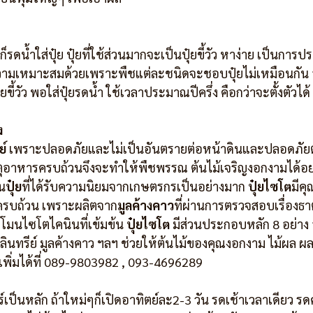
็รดน้ำใส่ปุ๋ย ปุ๋ยที่ใช้ส่วนมากจะเป็นปุ๋ยขี้วัว หาง่าย เป็นกา
ูความเหมาะสมด้วยเพราะพืชแต่ละชนิดจะชอบปุ๋ยไม่เหมือนกัน 
ี้วัว พอใส่ปุ๋ยรดน้ำ ใช้เวลาประมาณปีครึ่ง คือกว่าจะตั้งตัวได้
ง
ย์
 เพราะปลอดภัยและไม่เป็นอันตรายต่อหน้าดินและปลอดภัยต่
ธาตุอาหารครบถ้วนจึงจะทำให้พืชพรรณ ต้นไม้เจริญงอกงามได้อย
็น
ปุ๋ย
ที่ได้รับความนิยมจากเกษตรกรเป็นอย่างมาก 
ปุ๋ยไซโต
มีค
ครบถ้วน เพราะผลิตจาก
มูลค้างคาว
ที่ผ่านการตรวจสอบเรื่องธ
โมนไซโตไคนินที่เข้มข้น 
ปุ๋ยไซโต
 มีส่วนประกอบหลัก 8 อย่าง 
ลินทรีย์ มูลค้างคาว ฯลฯ ช่วยให้ต้นไม้ของคุณงอกงาม ไม้ผล ผล
ิ่มได้ที่ 089-9803982 , 093-4696289 
ร์เป็นหลัก ถ้าใหม่ๆก็เปิดอาทิตย์ละ2-3 วัน รดเช้าเวลาเดียว รดค