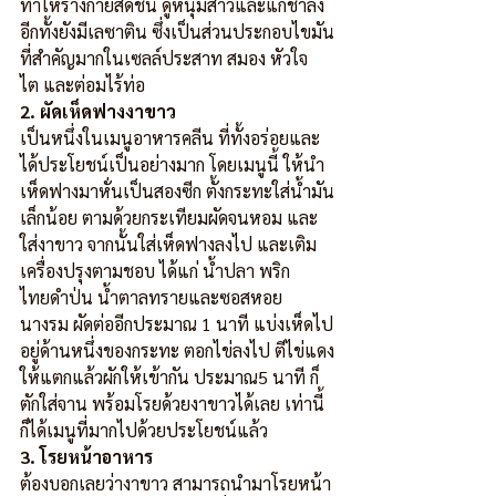
ทำให้ร่างกายสดชื่น ดูหนุ่มสาวและแก่ช้าลง 
อีกทั้งยังมีเลซาติน ซึ่งเป็นส่วนประกอบไขมัน
ที่สำคัญมากในเซลล์ประสาท สมอง หัวใจ 
ไต และต่อมไร้ท่อ
2. ผัดเห็ดฟางงาขาว
เป็นหนึ่งในเมนูอาหารคลีน ที่ทั้งอร่อยและ
ได้ประโยชน์เป็นอย่างมาก โดยเมนูนี้ ให้นำ
เห็ดฟางมาหั่นเป็นสองซีก ตั้งกระทะใส่น้ำมัน
เล็กน้อย ตามด้วยกระเทียมผัดจนหอม และ
ใส่งาขาว จากนั้นใส่เห็ดฟางลงไป และเติม
เครื่องปรุงตามชอบ ได้แก่ น้ำปลา พริก
ไทยดำป่น น้ำตาลทรายและซอสหอย
นางรม ผัดต่ออีกประมาณ 1 นาที แบ่งเห็ดไป
อยู่ด้านหนึ่งของกระทะ ตอกไข่ลงไป ตีไข่แดง
ให้แตกแล้วผักให้เข้ากัน ประมาณ5 นาที ก็
ตักใส่จาน พร้อมโรยด้วยงาขาวได้เลย เท่านี้
ก็ได้เมนูที่มากไปด้วยประโยชน์แล้ว
3. โรยหน้าอาหาร
ต้องบอกเลยว่างาขาว สามารถนำมาโรยหน้า