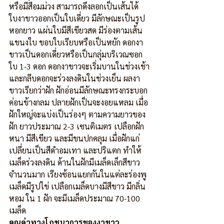
หรือมีสีอมม่วง สามารถดึงลอกเป็นเส้นได้
ใบงาขาวออกเป็นใบเดี่ยว มีลักษณะเป็นรูป
หอกยาว แผ่นใบมีสีเขียวสด มีร่องตามเส้น
แขนงใบ ขอบใบเรียบหรือเป็นหยัก ดอกงา
ขาวเป็นดอกเดี่ยวหรือเป็นกลุ่มบริเวณซอก
ใบ 1-3 ดอก ดอกงาขาวจะเริ่มบานในช่วงเช้า
และกลีบดอกจะร่วงลงดินในช่วงเย็น ผลงา
ขาวเรียกว่าฝัก ฝักอ่อนมีลักษณะทรงกระบอก
ค่อนข้างกลม ปลายฝักเป็นจะงอยแหลม เมื่อ
ฝักใหญ่จะแบ่งเป็นร่องๆ ตามความยาวของ
ฝัก ยาวประมาณ 2-3 เซนติเมตร เปลือกฝัก
หนา มีสีเขียว และมีขนปกคลุม เมื่อฝักแก่
เปลี่ยนเป็นสีดำอมเทา และปริแตก ทำให้
เมล็ดร่วงลงดิน ด้านในฝักมีเมล็ดเล็กสีขาว
จำนวนมาก เรียงซ้อนแยกกันในแต่ละร่องพู 
เมล็ดมีรูปไข่ เปลือกเมล็ดบางมีสีขาว มีกลิ่น
หอม ใน 1 ฝัก จะมีเมล็ดประมาณ 70-100 
เมล็ด
คุณค่าทางโภชนาการของงาขาว