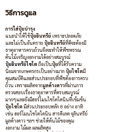
วิธีการดูแล
การใส่ปุ๋ยบำรุง
แนะนำให้ใช้
ปุ๋ยอินทรีย์
 เพราะปลอดภัย
และไม่เป็นอันตราย 
ปุ๋ยอินทรีย์
ที่ดีจะต้องมี
ธาตุอาหารครบถ้วนจึงจะทำให้พืชพรรณ 
ต้นไม้เจริญงอกงามได้อย่างสมบูรณ์
ปุ๋ยอินทรีย์ไซโต
 ถือเป็น
ปุ๋ย
ที่ได้รับความ
นิยมจากเกษตรกรเป็นอย่างมาก 
ปุ๋ยไซโต
มี
คุณสมบัติและส่วนประกอบที่พืชต้องการครบ
ถ้วน เพราะผลิตจาก
มูลค้างคาว
ที่ผ่านการ
ตรวจสอบเรื่องธาตุอาหารที่ครบสมบูรณ์
มากๆและยังมีฮอร์โมนไซโตไคนินที่เข้มข้น 
ปุ๋ยไซโต
 มีส่วนประกอบหลัก 8 อย่าง อาทิ
เช่น ฮอร์โมนไซโตไคนิน สารคีเลต จุลินทรีย์ 
มูลค้างคาว ฯลฯ ช่วยให้ต้นไม้ของคุณ
งอกงาม ไม้ผล ผลผลิตสูง 