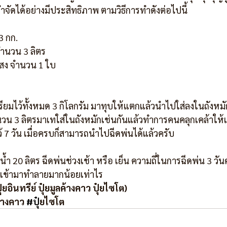
ันกำจัดได้อย่างมีประสิทธิภาพ ตามวิธีการทำดังต่อไปนี้
3 กก.
จำนวน 3 ลิตร
แสง จำนวน 1 ใบ
ตรียมไว้ทั้งหมด 3 กิโลกรัม มาทุบให้แตกแล้วนำไปใส่ลงในถังหม
ำนวน 3 ลิตรมาเทใส่ในถังหมักเช่นกันแล้วทำการคนคลุกเคล้าให้
ว้ 7 วัน เมื่อครบก็สามารถนำไปฉีดพ่นได้แล้วครับ
น้ำ 20 ลิตร ฉีดพ่นช่วงเช้า หรือ เย็น ความถี่ในการฉีดพ่น 3 วันครั้
ืชเข้ามาทำลายมากน้อยเท่าไร
๋ยอินทรีย์ ปุ๋ยมูลค้างคาว ปุ๋ยไซโต)
ค้างคาว 
#ป
ุ๋ยไซโต