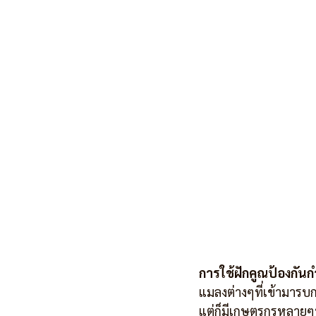
การใช้ฝักคูณป้องกันก
แมลงต่างๆที่เข้ามาร
แต่ก็มีเกษตรกรหลายๆท่