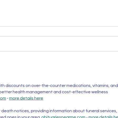
th discounts on over-the-counter medications, vitamins, and
 better health management and cost-effective wellness 
com
 - 
more details here
t death notices, providing information about funeral services, 
ved ones in your area. 
obituariesnearme.com
 - 
more details h