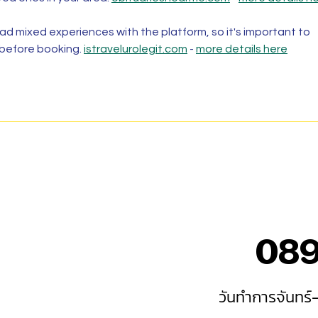
d mixed experiences with the platform, so it's important to 
 before booking. 
istravelurolegit.com
 - 
more details here
08
วันทำการจันทร์-