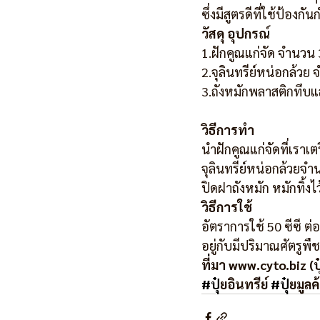
ซึ่งมีสูตรดีที่ใช้ป้องก
วัสดุ อุปกรณ์
1.ฝักคูณแก่จัด จำนวน 
2.จุลินทรีย์หน่อกล้วย 
3.ถังหมักพลาสติกทึบ
วิธีการทำ
นำฝักคูณแก่จัดที่เราเ
จุลินทรีย์หน่อกล้วยจ
ปิดฝาถังหมัก หมักทิ้งไ
วิธีการใช้
อัตราการใช้ 50 ซีซี ต่อ
อยู่กับมีปริมาณศัตรูพ
ที่มา www.cyto.biz (ปุ
#ป
ุ๋ยอินทรีย์ 
#ป
ุ๋ยมูล