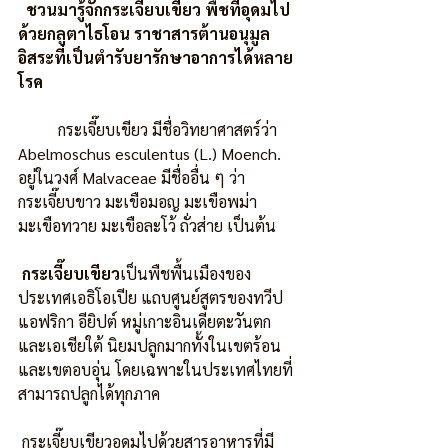
ชวนมารู้จักกระเจี๊ยบเขียว พืชที่อุดมไป
ด้วยกลูตาไธโอน ราชาสารต้านอนุมูล
อิสระที่เป็นตำรับยารักษาอาการได้หลาย
โรค
          กระเจี๊ยบเขียว มีชื่อวิทยาศาสตร์ว่า 
Abelmoschus esculentus (L.) Moench. 
อยู่ในวงศ์ Malvaceae มีชื่ออื่น ๆ ว่า 
กระเจี๊ยบขาว มะเขือมอญ มะเขือพม่า 
มะเขือทวาย มะเขือละโว้ ถั่วส่าย เป็นต้น
กระเจี๊ยบเขียว
เป็นพืชพื้นเมืองของ
ประเทศเอธิโอเปีย แถบศูนย์สูตรของทวีป
แอฟริกา อียิปต์ หมู่เกาะอินเดียตะวันตก 
และเอเชียใต้ นิยมปลูกมากทั้งในเขตร้อน
และเขตอบอุ่น โดยเฉพาะในประเทศไทยที่
สามารถปลูกได้ทุกภาค
 กระเจี๊ยบเขียวอุดมไปด้วยสารอาหารที่มี