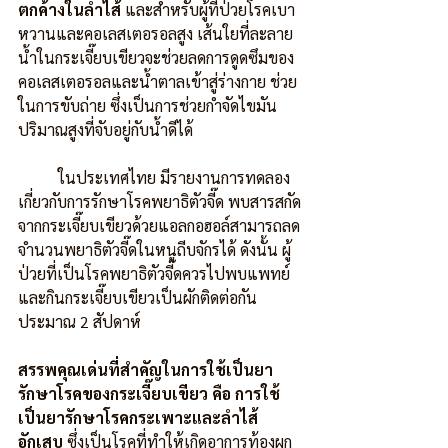
ตกค้างในลำไส้
 และสำหรับผู้ที่ป่วยโรคเบา
หวานและคอเลสเตอรอลสูง เส้นใยที่ละลาย
น้ำในกระเจี๊ยบเขียวจะช่วยลดการดูดซึมของ
คอเลสเตอรอลและน้ำตาลเข้าสู่ร่างกาย ช่วย
ในการขับถ่าย ซึ่งเป็นการช่วยกำจัดไขมัน
ปริมาณสูงที่จับอยู่กับน้ำดีได้
          ในประเทศไทย มีรายงานการทดลอง
เกี่ยวกับการรักษาโรคพยาธิตัวจี๊ด พบสารสกัด
จากกระเจี๊ยบเขียวด้วยแอลกอฮอล์สามารถลด
จำนวนพยาธิตัวจี๊ดในหนูถีบจักรได้ ดังนั้น ผู้
ป่วยที่เป็นโรคพยาธิตัวจี๊ดควรไปพบแพทย์
และกินกระเจี๊ยบเขียวเป็นผักติดต่อกัน
ประมาณ 2 สัปดาห์
สรรพคุณเด่นที่สำคัญในการใช้เป็นยา
รักษาโรคของกระเจี๊ยบเขียว คือ การใช้
เป็นยารักษาโรคกระเพาะและลำไส้
อักเสบ
 ซึ่งเป็นโรคที่ทำให้เกิดอาการท้องผูก