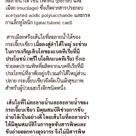
ละลายน้ำได้ เช่น เพกทิน (pectin) และ
เมือก (mucilage) ซึ่งเกิดจากสารประกอบ 
acetyated acidic polysaccharide และกรด
กาแล็กทูโลนิก (galactulonic caid)
 สารเมือกหรือเส้นใยที่ละลายน้ำได้ของ
กระเจี๊ยบเขียว 
เมื่อลงสู่ลำไส้ใหญ่ จะช่วย
ในการเจริญเติบโตของแบคทีเรียที่มี
ประโยชน์ (พรีไบโอติกแบคทีเรีย)
 ซึ่งจะ
ช่วยลดปราณพิษที่ผลิตจากแบคทีเรียที่มี
ประโยชน์ที่อาศัยอยู่บริเวณลำไส้ใหญ่ส่วน
ปลาย กระเจี๊ยบเขียวจึงจัดเป็นผักสุขภาพ
สำหรับผู้ป่วยมะเร็งอีกชนิดหนึ่ง
เส้นใยที่ไม่ละลายน้ำและละลายน้ำของ
กระเจี๊ยบเขียว มีคุณสมบัติช่วยการขับ
ถ่ายได้เป็นอย่างดี โดยเส้นใยที่ละลายน้ำ
ได้มีคุณสมบัติในการดูดซับสารพิษและ
ขับถ่ายออกทางอุจจาระ จึงไม่มีสารพิษ