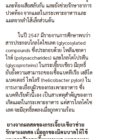
และท้องเสียสลับกัน และยังช่วยรักษาอาการ
ปวดท้อง จากแผลในกระเพาะอาหารและ
แผลจากลำไส้เล็กส่วนต้น
          ในปี 2547 มีรายงานการศึกษาพบว่า
สารประกอบไกลโคไซเลต (glycosylated 
compounds ซึ่งประกอบด้วย โพลีแซกคา
ไรด์ (polysaccharides) และไกลโคโปรตีน 
(glycoproteins) ในกระเจี๊ยบเขียว มีฤทธิ์
ยับยั้งความสามารถของเชื้อแบคทีเรีย เฮลิโค
แบคเตอร์ ไพโลริ (helicobacter pylori) ใน
การเกาะเยื่อบุผิวของกระเพาะอาหาร ซึ่ง
แบคทีเรียตัวนี้เอง เป็นสาเหตุสำคัญของการ
เกิดแผลในกระเพาะอาหาร แต่สารไกลโคไซ
เลต จะมีฤทธิ์ลดลงเมื่อถูกความร้อน
ยางจากผลสดของกระเจี๊ยบเขียวช่วย
รักษาแผลสด เมื่อถูกของมีคนบาดให้ใช้