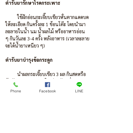
ตำรับยารักษาโรคกระเพาะ
          ใช้ฝักอ่อนกะเจี๊ยบเขียวหั่นตากแดดบด
ให้ละเอียด กินครั้งละ 1 ช้อนโต๊ะ โดยนำมา
ละลายในน้ำ นม น้ำผลไม้ หรืออาหารอ่อน 
ๆ กินวันละ 3-4 ครั้ง หลังอาหาร (เวลาละลาย
จะได้น้ำยาเหนียว ๆ)
ตำรับยาบำรุงข้อกระดูก
          นำผลกระเจี๊ยบเขียว 3 ผล กินสดหรือ
ต้มกับหอมแดงขนาดใหญ่ 1 หัว เพื่อบำรุง
ร่างกายและเพิ่มความยืดหยุ่นในกระดูก โดย
Phone
Facebook
LINE
เชื่อว่าเมือกในกระเจี๊ยบจะช่วยได้
ตำรับยาแก้ปวดท้อง
          ใช้รากกระเจี๊ยบเขียวฝนกับน้ำธรรมดา
กิน